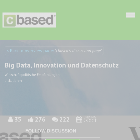
Skip to main content
< Back to overview page:
"cbased´s discussion page"
Discuto
Discuto
Big Data, Innovation und Datenschutz
Wirtschaftspolitische Empfehlungen
diskutieren
ENDING
35
276
222
23 OCT
FOLLOW DISCUSSION