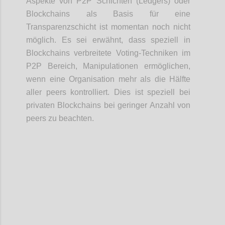
Aspekte von P2P Schichten (Ledgers) oder
Blockchains als Basis für eine
Transparenzschicht ist momentan noch nicht
möglich. Es sei erwähnt, dass speziell in
Blockchains verbreitete Voting-Techniken im
P2P Bereich, Manipulationen ermöglichen,
wenn eine Organisation mehr als die Hälfte
aller peers kontrolliert. Dies ist speziell bei
privaten Blockchains bei geringer Anzahl von
peers zu beachten.
Confi