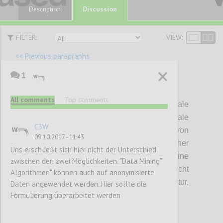
Discussion
Description
FILTER:
VIEW:
<< Previous paragraphs
1
P54
All comments
Top comments
Dabei wird immer eine lokale
Transparenzschicht und eine globale
C3W
Transparenzschicht einer von
09.10.2017 - 11:43
Datenverarbeiter und Datensubjekt als sicher
Uns erschließt sich hier nicht der Unterschied
eingestuften Drittorganisation, oder eine
zwischen den zwei Möglichkeiten. "Data Mining"
global verwaltete Transparenzschicht
Algorithmen" können auch auf anonymisierte
gespeichert in einer peer-to-peer Architektur,
Daten angewendet werden. Hier sollte die
Formulierung überarbeitet werden
benötigt.