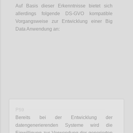
Auf Basis dieser Erkenntnisse bietet sich
allerdings folgende DS-GVO kompatible
Vorgangsweise zur Entwicklung einer Big
Data Anwendung an:
Confi
P59
Bereits bei der Entwicklung der
datengenerierenden Systeme wird die
Einwilligung zur Verwendung der generierten