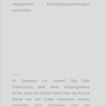
abgestimmte Einwilligungserklärungen
einzuholen.
Confi
P64
Im Vergleich zur „naiven“ Big Data
Entwicklung stellt diese Vorgangsweise
sicher, dass die Nutzer immer über die Art und
Weise wie ihre Daten verwendet werden
informiert sind. Nachteile sind die