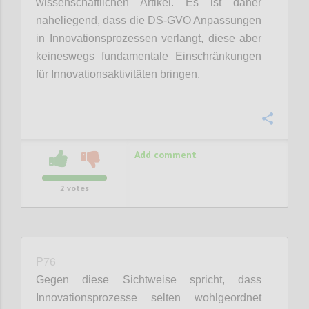
wissenschaftlichen Artikel. Es ist daher
naheliegend, dass die DS-GVO Anpassungen
in Innovationsprozessen verlangt, diese aber
keineswegs fundamentale Einschränkungen
für Innovationsaktivitäten bringen.
Confi
Add comment
2
votes
P76
Gegen diese Sichtweise spricht, dass
Innovationsprozesse selten wohlgeordnet