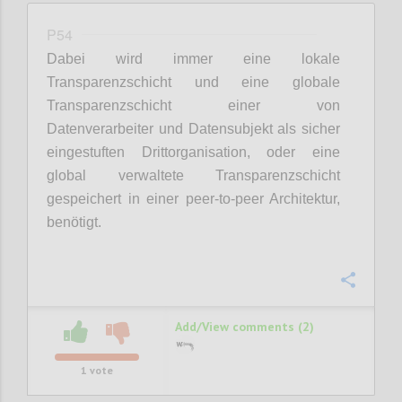
P54
Dabei wird immer eine lokale
Transparenzschicht und eine globale
Transparenzschicht einer von
Datenverarbeiter und Datensubjekt als sicher
eingestuften Drittorganisation, oder eine
global verwaltete Transparenzschicht
gespeichert in einer peer-to-peer Architektur,
benötigt.
Confi
Add/View comments (2)
1
vote