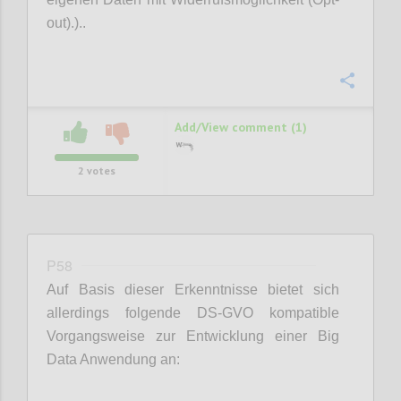
out).)..
Confi
Add/View comment (1)
2
votes
P58
Auf Basis dieser Erkenntnisse bietet sich
allerdings folgende DS-GVO kompatible
Vorgangsweise zur Entwicklung einer Big
Data Anwendung an: