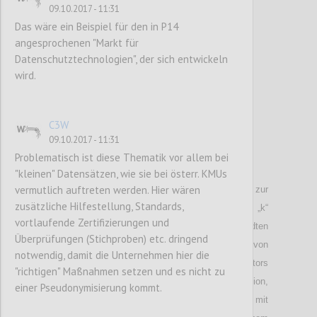
09.10.2017 - 11:31
Confi
Das wäre ein Beispiel für den in P14
angesprochenen "Markt für
Datenschutztechnologien", der sich entwickeln
wird.
C3W
09.10.2017 - 11:31
Problematisch ist diese Thematik vor allem bei
P37
"kleinen" Datensätzen, wie sie bei österr. KMUs
vermutlich auftreten werden. Hier wären
Die Wahl der konkreten Sicherheitsparameter zur
zusätzliche Hilfestellung, Standards,
Anonymisierung, speziell des Sicherheitsfaktors „k“
vortlaufende Zertifizierungen und
im Rahmen von k-anonymity oder verwandten
Überprüfungen (Stichproben) etc. dringend
Verfahren. Das gleiche gilt auch für den Einsatz von
notwendig, damit die Unternehmen hier die
Differential Privacy, hier ist die Wahl des Faktors
"richtigen" Maßnahmen setzen und es nicht zu
Epsilon zu klären. Im Fall von Datenperturbation,
einer Pseudonymisierung kommt.
d.h. der Verschneidung von Echtdatensätzen mit