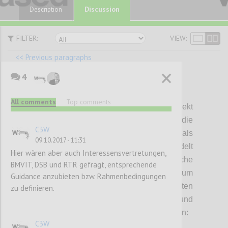
Discussion
Description
FILTER:
VIEW:
<< Previous paragraphs
4
P36
All comments
Top comments
Basierend auf den in diesem Projekt
durchgeführten Analysen haben sich die
C3W
untenstehenden Forschungsfragen als
09.10.2017 - 11:31
wesentlich herauskristallisiert. Dabei handelt
Hier wären aber auch Interessensvertretungen,
es sich nicht nur um rein technische
BMVIT, DSB und RTR gefragt, entsprechende
Fragestellungen, sondern vor allem um
Guidance anzubieten bzw. Rahmenbedingungen
Fragen, die einen integrierten
zu definieren.
Forschungsansatz zwischen technischen und
rechtswissenschaftlichen Experten erfordern:
C3W