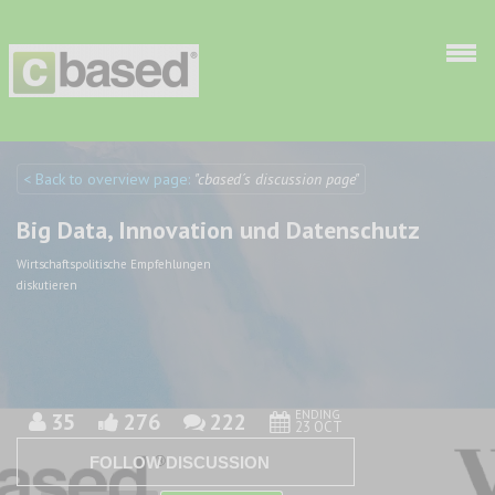
Skip to main content
< Back to overview page:
"cbased´s discussion page"
Discuto
Discuto
Big Data, Innovation und Datenschutz
Wirtschaftspolitische Empfehlungen
diskutieren
ENDING
35
276
222
23 OCT
FOLLOW DISCUSSION