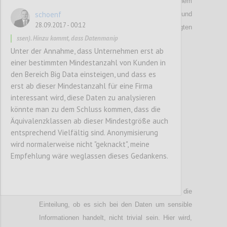
synthetischen Daten, ist zu klären, ab welchem
schoenf
Verhältnis zwischen Echtdaten und
28.09.2017 - 00:12
Perturbationsdaten die Privacy der beteiligten
ssen). Hinzu kommt, dass Datenmanip
Personen gewahrt bleibt.
Unter der Annahme, dass Unternehmen erst ab
einer bestimmten Mindestanzahl von Kunden in
Confi
den Bereich Big Data einsteigen, und dass es
erst ab dieser Mindestanzahl für eine Firma
interessant wird, diese Daten zu analysieren
könnte man zu dem Schluss kommen, dass die
Äquivalenzklassen ab dieser Mindestgröße auch
entsprechend Vielfältig sind. Anonymisierung
wird normalerweise nicht "geknackt", meine
Empfehlung wäre weglassen dieses Gedankens.
P38
Speziell im Fall von Sensordaten kann die
Einteilung, ob es sich bei den Daten um sensible
Informationen handelt, nicht trivial sein. Hier wird,