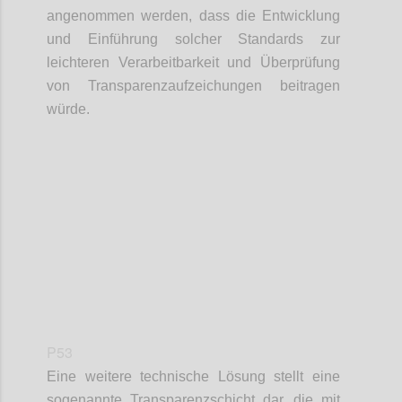
angenommen werden, dass die Entwicklung
und Einführung solcher Standards zur
leichteren Verarbeitbarkeit und Überprüfung
von Transparenzaufzeichungen beitragen
würde.
Confi
P53
Eine weitere technische Lösung stellt eine
sogenannte Transparenzschicht dar, die mit